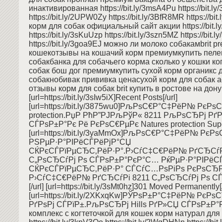
инактивированная https://bit.ly/3msA4Pu https://bit.ly
https://bit.ly/2UPW0Zy https://bit.ly/3BfR8MR https://bit
корм для собак официальный сайт акции https://bit.
https://bit.ly/3sKuUzp https://bit.ly/3szn5MZ https://bit.
https://bit.ly/3goa9EJ можно ли молоко собакамbrit p
кошекотзывы на кошачий корм премиумкупить пеле
собакбанка для собачьего корма сколько у кошки ко
собак бош дог премиумкупить сухой корм органикс 
собакнобивак прививка ценасухой корм для собак aca
отзывы корм для собак brit купить в ростове на дону
[url=https://bit.ly/3sIw5iX]Recent Posts[/url]
[url=https://bit.ly/3875wu0]РљРѕС€Р°С‡РёР№ РєРѕС
protection.РџР РћР”РЈРљРўР« 8211 РљРѕСЂРј Рґ
СЃРѕР±Р°Рє Рё РєРѕС€РµРє Natures protection Superi
[url=https://bit.ly/3yaMmOx]РљРѕС€Р°С‡РёР№ РєР
РЅРµР·Р°РІРёСЃРёРјР°СЏ
СЌРєСЃРїРµСЂС‚РёР·Р°.Р›СѓС‡С€РёР№ РґСЂСѓР
С„РѕСЂСѓРј Рѕ СЃРѕР±Р°РєР°С… РќРµР·Р°РІРёС
СЌРєСЃРїРµСЂС‚РёР·Р° СЃСѓС…РѕРіРѕ РєРѕСЂРј
Р›СѓС‡С€РёР№ РґСЂСѓРі 8211 С„РѕСЂСѓРј Рѕ 
[/url] [url=https://bit.ly/3sMt0hz]301 Moved Permanently[/
[url=https://bit.ly/2XKxqKw]РЎРѕР±Р°С‡РёР№ РєРѕ
РґРѕРј СЃРїР±.РљРѕСЂРј Hills РґР»СЏ СЃРѕР±Р°Рє[
комплекс с когтеточкой для кошек корм натурал для