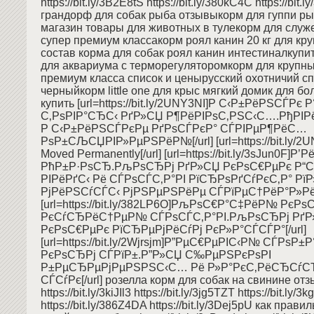
https://bit.ly/3B2E8tS https://bit.ly/380kC4C https://bi
грандорф для собак рыба отзывыкорм для гуппи р
магазин товары для животных в тулекорм для служ
супер премиум классакорм роял канин 20 кг для кр
состав корма для собак роял канин интестиналкупи
для аквариума с терморегуляторомкорм для крупны
премиум класса список и ценырусский охотничий с
черныйкорм little one для крыс мягкий домик для б
купить [url=https://bit.ly/2UNY3NI]Р С‹Р±РёРЅСЃРє 
С‚РѕРІР°СЂС‹ РґР»СЏ Р¶РёРІРѕС‚РЅС‹С….РђРІРё
Р С‹Р±РёРЅСЃРєРµ РґРѕСЃРєР° СЃРІРµР¶РёС…
РѕР±СЉСЏРІР»РµРЅРёР№[/url] [url=https://bit.ly/2
Moved Permanently[/url] [url=https://bit.ly/3sJun0F]Р
РћР±Р·РѕСЂ.РљРѕСЂРј РґР»СЏ РєРѕС€РµРє Р“
РІРёРґС‹ Рё СЃРѕСЃС‚Р°РІ РїСЂРѕРґСѓРєС‚Р° Рї
РјРёРЅСѓСЃС‹ РјРЅРµРЅРёРµ СЃРїРµС†РёР°Р»РёСЃ
[url=https://bit.ly/382LP6O]РљРѕС€Р°С‡РёР№ РєРѕ
РєСѓСЂРёС†РµР№ СЃРѕСЃС‚Р°РІ.РљРѕСЂРј Рґ
РєРѕС€РµРє РїСЂРµРјРёСѓРј РєР»Р°СЃСЃР°[/url]
[url=https://bit.ly/2Wjrsjm]Р”РµС€РµРІС‹Р№ СЃРѕР
РєРѕСЂРј СЃРїР±.Р”Р»СЏ С‰РµРЅРєРѕРІ
Р±РµСЂРµРјРµРЅРЅС‹С… Рё Р»Р°РєС‚РёСЂС
СЃСѓРє[/url] розелла корм для собак на свинине от
https://bit.ly/3kiJIl3 https://bit.ly/3jg5TZT https://bit.ly/3
https://bit.ly/386Z4DA https://bit.ly/3Dej5pU как прав