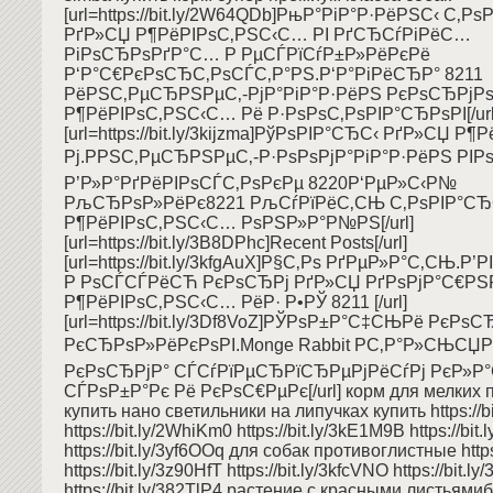
[url=https://bit.ly/2W64QDb]РњР°РіР°Р·РёРЅС‹ С‚Р
РґР»СЏ Р¶РёРІРѕС‚РЅС‹С… РІ РґСЂСѓРіРёС…
РіРѕСЂРѕРґР°С… Р РµСЃРїСѓР±Р»РёРєРё
Р‘Р°С€РєРѕСЂС‚РѕСЃС‚Р°РЅ.Р‘Р°РіРёСЂР° 8211
РёРЅС‚РµСЂРЅРµС‚-РјР°РіР°Р·РёРЅ РєРѕСЂРјРѕ
Р¶РёРІРѕС‚РЅС‹С… Рё Р·РѕРѕС‚РѕРІР°СЂРѕРІ[/url
[url=https://bit.ly/3kijzma]РўРѕРІР°СЂС‹ РґР»СЏ 
Рј.РРЅС‚РµСЂРЅРµС‚-Р·РѕРѕРјР°РіР°Р·РёРЅ РІР
Р’Р»Р°РґРёРІРѕСЃС‚РѕРєРµ 8220Р‘РµР»С‹Р№
РљСЂРѕР»РёРє8221 РљСѓРїРёС‚СЊ С‚РѕРІР°СЂ
Р¶РёРІРѕС‚РЅС‹С… РѕРЅР»Р°Р№РЅ[/url]
[url=https://bit.ly/3B8DPhc]Recent Posts[/url]
[url=https://bit.ly/3kfgAuX]Р§С‚Рѕ РґРµР»Р°С‚СЊ.Р’Р
Р РѕСЃСЃРёСЋ РєРѕСЂРј РґР»СЏ РґРѕРјР°С€Р
Р¶РёРІРѕС‚РЅС‹С… РёР· Р•РЎ 8211 [/url]
[url=https://bit.ly/3Df8VoZ]РЎРѕР±Р°С‡СЊРё РєРѕ
РєСЂРѕР»РёРєРѕРІ.Monge Rabbit РС‚Р°Р»СЊСЏ
РєРѕСЂРјР° СЃСѓРїРµСЂРїСЂРµРјРёСѓРј РєР»Р
СЃРѕР±Р°Рє Рё РєРѕС€РµРє[/url] корм для мелких 
купить нано светильники на липучках купить https://b
https://bit.ly/2WhiKm0 https://bit.ly/3kE1M9B https://bit
https://bit.ly/3yf6OOq для собак противоглистные https:
https://bit.ly/3z90HfT https://bit.ly/3kfcVNO https://bit.l
https://bit.ly/382TlP4 растение с красными листьями