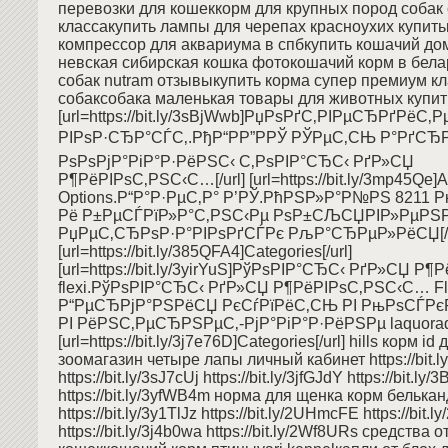
перевозки для кошеккорм для крупных пород собак
классакупить лампы для черепах красноухих купить
компрессор для аквариума в спбкупить кошачий дом
невская сибирская кошка фотокошачий корм в бел
собак nutram отзывыкупить корма супер премиум кл
собаксобака маленькая товары для животных купит
[url=https://bit.ly/3sBjWwb]РџРѕРґС‚РІРµСЂРґРёС
РІРѕР·СЂР°СЃС‚.РђР“РР”РРЎ РЎРµС‚СЊ Р°РґСЂ
РѕРѕРјР°РіР°Р·РёРЅС‹ С‚РѕРІР°СЂС‹ РґР»СЏ
Р¶РёРІРѕС‚РЅС‹С…[/url] [url=https://bit.ly/3mp45Qe]
Options.Р“Р°Р·РµС‚Р° Р’РЎ.РћРЅР»Р°Р№РЅ 8211 
Рё Р±РµСЃРїР»Р°С‚РЅС‹Рµ РѕР±СЉСЏРІР»РµРЅ
РџРµС‚СЂРѕР·Р°РІРѕРґСЃРє РљР°СЂРµР»РёСЏ[/u
[url=https://bit.ly/385QFA4]Categories[/url]
[url=https://bit.ly/3yirYuS]РўРѕРІР°СЂС‹ РґР»СЏ 
flexi.РўРѕРІР°СЂС‹ РґР»СЏ Р¶РёРІРѕС‚РЅС‹С… Fl
Р“РµСЂРјР°РЅРёСЏ РєСѓРїРёС‚СЊ РІ РњРѕСЃРє
РІ РёРЅС‚РµСЂРЅРµС‚-РјР°РіР°Р·РёРЅРµ laquoraqu
[url=https://bit.ly/3j7e76D]Categories[/url] hills корм id
зоомагазин четыре лапы личный кабинет https://bit.ly
https://bit.ly/3sJ7cUj https://bit.ly/3jfGJdY https://bit.ly
https://bit.ly/3yfWB4m норма для щенка корм белька
https://bit.ly/3y1TlJz https://bit.ly/2UHmcFE https://bit
https://bit.ly/3j4b0wa https://bit.ly/2Wf8URs средства о