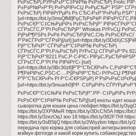
РєРѕСЂРј.РЎРѕР±Р°С‡РёР№ РєРѕСЂРј Frolic РІР
Р±РѕР№Р»Р°Рј Р»РѕРІР»СЏ Р»РµС‰Р° РЅР° СЃ
РєРѕСЂРј РІРёРґРµРѕ Рѕ СЂС‹Р±Р°Р»РєРµ РЅР° [/
[url=https://bit.ly/3msQfMI]РџСЂРѕРёР·РІРѕРґСЃС‚РІ
РєРѕС€Р°С‡СЊРµРіРѕ РєРѕСЂРјР° РІРёСЃРєР°С
СЃРѕСЃС‚Р°РІ РєРѕСЂРјР° Whiskas РґР»СЏ РєРѕ
РјРѕР¶РЅРѕ Р»Рё РєРѕСЂРјРёС‚СЊ РєРѕС€РєСѓ
Р’РёСЃРєР°СЃРѕРј[/url] [url=https://bit.ly/3DdXjCS]Р
РјР°СЂРєР° СЃРѕР±Р°С‡РёР№ РєРѕСЂРј
СЃРѕСЃС‚Р°РІ.РљРѕСЂРј РґР»СЏ СЃРѕР±Р°Рє 82
РјР°СЂРєР°8221 РѕС‚Р·С‹РІС‹ РІРµС‚РµСЂРёРЅ
СЃРѕСЃС‚Р°РІ Рё РІРёРґС‹ [/url]
[url=https://bit.ly/3Bc30z8]Р”Р°СЂСЌР»Р» С‚РѕРІР°С
Р¶РёРІРѕС‚РЅС‹С….РўРѕРІР°СЂС‹ РґР»СЏ Р¶Рё
Р”Р°СЂСЌР»Р» РІ Р’С‹С€РЅРµРј Р’РѕР»РѕС‡РєРµ[/
[url=https://bit.ly/3muarh0]РР· С‡РµРіРѕ СЃРґРµР»Р
РєРѕС€Р°С‡СЊРё РєРѕСЂРјР°.РР· С‡РµРіРѕ Рґ
РєРѕС€Р°С‡РёР№ РєРѕСЂРј[/url] еноты едят коша
сыворотка для кошек цена глобфел https://bit.ly/3yg
https://bit.ly/2XPIMwR https://bit.ly/3DcCN5A https://bit
https://bit.ly/3zezOqJ зоо 18 https://bit.ly/382F7h9 https
https://bit.ly/3sB5tjQ https://bit.ly/2Wiyzbm https://bit.
передача про корма для собакспрей антигрызинпо
мэйкун фотогде и какой корм купить собакесредств