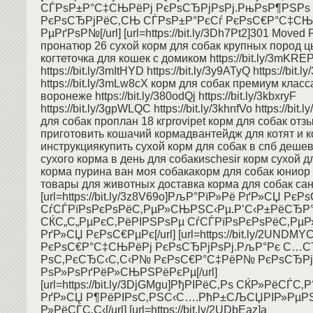
СЃРѕР±Р°С‡СЊРёРј РєРѕСЂРјРѕРј.РњРѕР¶РЅРѕ
РєРѕСЂРјРёС‚СЊ СЃРѕР±Р°РєСѓ РєРѕС€Р°С‡С
РµРґРѕР№[/url] [url=https://bit.ly/3Dh7Pt2]301 Moved P
пронатюр 26 сухой корм для собак крупных пород ц
когтеточка для кошек с домиком https://bit.ly/3mKRE
https://bit.ly/3mItHYD https://bit.ly/3y9ATyQ https://bit.
https://bit.ly/3mLw8cX корм для собак премиум класс
воронеже https://bit.ly/380odQj https://bit.ly/3kbxryF
https://bit.ly/3gpWLQC https://bit.ly/3khnfVo https://bit.
для собак проплан 18 кгprovipet корм для собак от
приготовить кошачий кормадвантейдж для котят и ко
инструкциякупить сухой корм для собак в спб дешев
сухого корма в день для собакиschesir корм сухой 
корма пурина ван моя собакакорм для собак юнио
товары для животных доставка корма для собак сан
[url=https://bit.ly/3z8V69o]РљР°РїР»Рё РґР»СЏ РєР
СѓСЃРїРѕРєРѕРёС‚РµР»СЊРЅС‹Рµ.Р’С‹Р±РёСЂР°
СЌС„С„РµРєС‚РёРІРЅРѕРµ СѓСЃРїРѕРєРѕРёС‚Рµ
РґР»СЏ РєРѕС€РµРє[/url] [url=https://bit.ly/2UNDMY
РєРѕС€Р°С‡СЊРёРј РєРѕСЂРјРѕРј.РљР°Рє С…
РѕС‚РєСЂС‹С‚С‹Р№ РєРѕС€Р°С‡РёР№ РєРѕСЂРј
РѕР»РѕРґРёР»СЊРЅРёРєРµ[/url]
[url=https://bit.ly/3DjGMgu]РђРІРёС‚Рѕ СЌР»РёСЃС‚
РґР»СЏ Р¶РёРІРѕС‚РЅС‹С….РћР±СЉСЏРІР»РµР
Р»РёСЃС‚С‹[/url] [url=https://bit.ly/2UDbEaz]a