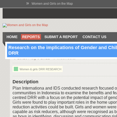
»
Women and Girls on the Map
HOME
REPORTS
SUBMIT A REPORT
CONTACT US
Research on the implications of Gender and Chi
DRR
13:29 Aug 8 2012
Indonesia
Women & girls DRR RESEARCH
Description
Plan Internationa and IDS conducted research focused 
communities in Indonesia to examine the benefits and feas
centred DRR with a focus on the potential impact of gend
Girls were found to play important roles in the home upo
reduction activities could be built. Girls and women wer
capable as risk reducers, although were recognised as 
as boys in identifying, discussing and communicating risk