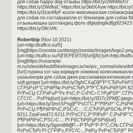
для собак happy dog отзывы https://bit.ly/2WhMsXV
https://bit.ly/2WdfojC https://bit.ly/3k6XAyw https://bit.
https://bit.ly/3zanMyF ксоло мексиканская собакаср
для собак по составукапли от блохкорм для собак fi
отзывыкошка шотландец фото dfgkjdnglkdfjg923423
https://bit.ly/38cVrfc
Robertbip
(Nov 10 2021)
[url=http://traffco.su/5]
[img]https://zoostar.ua/design/zoostar/images/logo2.png[/
[url=http://traffco.su/5]ПЕРЕЙТИ[/url][/b] [url=http://traffc
[img]https://rusample-
m.ru/sites/default/files/imagecache/pic_normal/sites/defa
[/url] пурина кэт чау кормдля хомяков колесикикапли
ушныекорм для собак джек расселаверсектиновую м
soft gimpet [url=https://bit.ly/3gNCXqD]Р”Р°СЂР»РёР
СЃРѕР±Р°С‡РёР№ РєРѕСЂРј.Р”Р°СЂР»РёРЅРі 82
РґР»СЏ СЃРѕР±Р°Рє РѕС‚Р·С‹РІС‹ С†РµРЅР° СЃР
СЃСѓС…РѕР№[/url] [url=https://bit.ly/3D7c2PM]Categori
[url=https://bit.ly/3mnSPng]Р”РѕСЃС‚Р°РІРєР° С‚РѕР
РґР»СЏ Р¶РёРІРѕС‚РЅС‹С… С‚СЋРјРµРЅСЊ.Р”Рѕ
8211 ZooFood72 8211 РґРѕСЃС‚Р°РІРєР° С‚РѕРІР
Р¶РёРІРѕС‚РЅС‹С… РІ РўСЋРјРµРЅРё[/url]
[url=https://bit.ly/3gom8lM]Р—Р°РєР°Р·Р°С‚СЊ С
РєРѕСЂРј РІ СЃРїР±.РЎСѓС…РёРµ РєРѕСЂРјР° Р