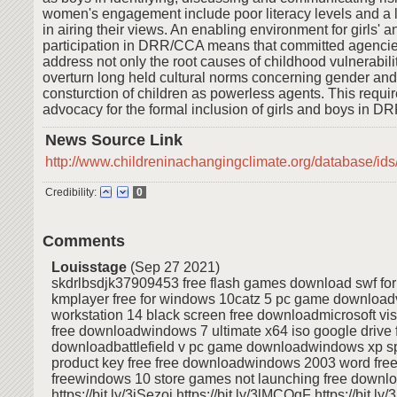
women's engagement include poor literacy levels and a 
in airing their views. An enabling environment for girls' a
participation in DRR/CCA means that committed agencie
address not only the root causes of childhood vulnerabili
overturn long held cultural norms concerning gender and
consturction of children as powerless agents. This requir
advocacy for the formal inclusion of girls and boys in D
News Source Link
http://www.childreninachangingclimate.org/databas
Credibility:
0
Comments
Louisstage
(Sep 27 2021)
skdrlbsdjk37909453 free flash games download swf fo
kmplayer free for windows 10catz 5 pc game downloa
workstation 14 black screen free downloadmicrosoft vis
free downloadwindows 7 ultimate x64 iso google drive 
downloadbattlefield v pc game downloadwindows xp sp
product key free free downloadwindows 2003 word fre
freewindows 10 store games not launching free downl
https://bit.ly/3jSezoj https://bit.ly/3lMCOqF https://bit.l