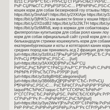
8211 С‚РѕРІР°СЂС‹ РґР»СЏ СЃРµР»СЊСЃРєРѕС
РѕР·СЏР№СЃС‚РІРµРЅРЅС‹С… Р¶РёРІРѕС‚РЅС‹С…[
кошек корм для собак беззерновой гоу отзывы https:
https://bit.ly/3mAIaFI https://bit.ly/2XKlAjw https://bit.ly
https://bit.ly/3jfHK5J как вывести блохи у кошки https:/
https://bit.ly/2XDzdB2 https://bit.ly/3z29LTH https://bit.
https://bit.ly/3z6MRdL жир в кормах для собактовар
филяпроплан купитькорм для собак роял канин лоу 
корм для собак официальный сайт сухой корм для с
белькандодля стрижки кошеккупить корм для собаки
екатеринбургекошки и коты и котятароял канин кор
средних пород как принимать асд 2 фракция для п
[url=https://bit.ly/3z8Xa17]РњРµРЅРµРґР¶РµСЂ С‚
РґР»СЏ Р¶РёРІРѕС‚РЅС‹С….[/url]
[url=https://bit.ly/3AXllQD]РћР±С‰Р°СЏ
РёРЅС„РѕСЂРјР°С†РёСЏ.РљР°С‚Р°Р»РѕРі С‚РѕР
РћРћРћ РЎРѕСЂСЃРѕ-РЎРўР [/url]
[url=https://bit.ly/3z8gBHb]Categories[/url]
[url=https://bit.ly/3B66ByQ]РўРѕРІР°СЂС‹ РґР»СЏ
Р¶РёРІРѕС‚РЅС‹С… РѕСЂРёСЃ.РљРѕРјРїР°РЅРё
laquoРћСЂРёСЃraquo СЂР°СЃС€РёСЂРёР»Р°
Р°СЃСЃРѕСЂС‚РёРјРµРЅС‚ РёРіСЂСѓС€РµРє Рґ
СЃРѕР±Р°Рє Р—РѕРѕРёРЅС„РѕСЂРј[/url]
[url=https://bit.ly/3ye2WwY]РљРѕС€Р°С‡РёР№ РєР
РёР·РіРѕС‚РѕРІР»РµРЅРёРµ.РљР°Рє СЃРґРµР»Р