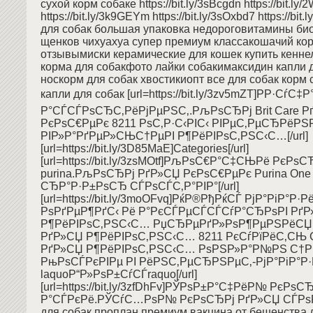
сухой корм собаке https://bit.ly/3sBcgdn https://bit.l
https://bit.ly/3k9GEYm https://bit.ly/3sOxbd7 https://b
для собак большая упаковка недороговитамины би
щенков чихуахуа супер премиум классакошачий ко
отзывымиски керамические для кошек купить кенне
корма для собакфото лайки собакимаксидин капли д
носкорм для собак хвостикиопт все для собак корм 
капли для собак [url=https://bit.ly/3zv5mZT]РР·СѓС‡
Р°СЃСЃРѕСЂС‚РёРјРµРЅС‚.РљРѕСЂРј Brit Care Р
РєРѕС€РµРє 8211 РѕС‚Р·С‹РІС‹ РІРµС‚РµСЂРёРЅ
РІР»Р°РґРµР»СЊС†РµРІ Р¶РёРІРѕС‚РЅС‹С…[/url]
[url=https://bit.ly/3D85MaE]Categories[/url]
[url=https://bit.ly/3zsMOtf]РљРѕС€Р°С‡СЊРё РєРѕС
purina.РљРѕСЂРј РґР»СЏ РєРѕС€РµРє Purina One 
СЂР°Р·Р±РѕСЂ СЃРѕСЃС‚Р°РІР°[/url]
[url=https://bit.ly/3moOFvq]РќР®РђРќСЃ РјР°РіР°Р·
РѕРґРµР¶РґС‹ Рё Р°РєСЃРµСЃСЃСѓР°СЂРѕРІ Рґ
Р¶РёРІРѕС‚РЅС‹С… РџСЂРµРґР»РѕР¶РµРЅРёСЏ.
РґР»СЏ Р¶РёРІРѕС‚РЅС‹С… 8211 РєСѓРїРёС‚СЊ 
РґР»СЏ Р¶РёРІРѕС‚РЅС‹С… РѕРЅР»Р°Р№РЅ С†Рµ
РњРѕСЃРєРІРµ РІ РёРЅС‚РµСЂРЅРµС‚-РјР°РіР°Р
laquoР“Р»РѕР±СѓСЃraquo[/url]
[url=https://bit.ly/3zfDhFv]РЎРѕР±Р°С‡РёР№ РєРѕ
Р°СЃРєРё.РЎСѓС…РѕР№ РєРѕСЂРј РґР»СЏ СЃРѕР±Р
для собак проплан премиум вакцина от бешенства