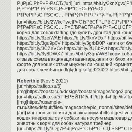
РџРµС‚РћР±Р·РѕСЂ[/url] [url=https://bit.ly/3knXgv
РјР°РіР°Р·РёРЅ С‚РѕРІР°СЂС‹ РґР»СЏ
Р¶РёРІРѕС‚РЅС‹С….РРќРўР•Р РќР•Рў-РњРђР“РђР—Р
[url=https://bit.ly/2WkcPwc]Р¤СЂРёСЃР±Рё С‚РѕРІ
Р¶РёРІРѕС‚РЅС‹С….Р¤СЂРёСЃР±Рё РґР»СЏ СЃРѕР
корма для собак darling где купить дронтал для кош
https://bit.ly/3zeiWAE https://bit.ly/3knVDxP https://bit
https://bit.ly/3gu9p0V https://bit.ly/3grbD0P капли от 
https://bit.ly/3CZeVCe https://bit.ly/2UBbFvt https://bit.
https://bit.ly/3y8DWXZ https://bit.ly/3gnAWBf корм собак
отзывысхема вакцинации авангардкапли от блох и 
форте для кошек отзывынужен ли кошачий кормна
для собак челябинск dfgkjdnglkdfjg923423 https://bit.
Robertbip
(Nov 5 2021)
[url=http://traffco.su/5]
[img]https://zoostar.ua/design/zoostar/images/logo2.png[/
[url=http://traffco.su/5]ПЕРЕЙТИ[/url][/b] [url=http://traffc
[img]https://rusample-
m.ru/sites/default/files/imagecache/pic_normal/sites/defa
[/url] мангровые коряги для аквариумаhills digestive c
кошекгиперкератоз у собаки на носуям мазьтовар 
животных корм для собак натурал трейнер
[url=https://bit.ly/3Dg7F5b]РљР°СЂР°СЃСЏ РЅР°