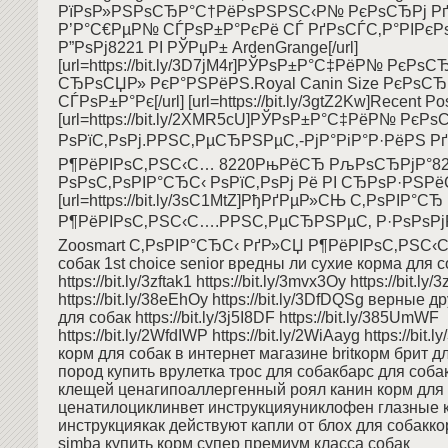
РїРѕР»РЅРѕСЂР°С†РёРѕРЅРЅС‹Р№ РєРѕСЂРј Р
Р’Р°С€РµР№ СЃРѕР±Р°РєРё СЃ РґРѕСЃС‚Р°РІРєР
Р”РѕРј8221 РІ РЎРџР± ArdenGrange[/url]
[url=https://bit.ly/3D7jM4r]РЎРѕР±Р°С‡РёР№ РєРѕС
СЂРѕСЏР» РєР°РЅРёРЅ.Royal Canin Size РєРѕСЂ
СЃРѕР±Р°Рє[/url] [url=https://bit.ly/3gtZ2Kw]Recent Post
[url=https://bit.ly/2XMR5cU]РЎРѕР±Р°С‡РёР№ РєРѕ
РѕРїС‚РѕРј.РРЅС‚РµСЂРЅРµС‚-РјР°РіР°Р·РёРЅ Р
Р¶РёРІРѕС‚РЅС‹С… 8220РњРёСЂ РљРѕСЂРјР°82
РѕРѕС‚РѕРІР°СЂС‹ РѕРїС‚РѕРј Рё РІ СЂРѕР·РЅРёС†
[url=https://bit.ly/3sC1MtZ]РђРґРµР»СЊ С‚РѕРІР°С
Р¶РёРІРѕС‚РЅС‹С….РРЅС‚РµСЂРЅРµС‚ Р·РѕРѕРј
Zoosmart С‚РѕРІР°СЂС‹ РґР»СЏ Р¶РёРІРѕС‚РЅС‹С…[
собак 1st choice senior вредны ли сухие корма для 
https://bit.ly/3zftak1 https://bit.ly/3mvx3Oy https://bit.ly
https://bit.ly/38eEhOy https://bit.ly/3DfDQSg верные 
для собак https://bit.ly/3j5I8DF https://bit.ly/385UmWF
https://bit.ly/2WfdIWP https://bit.ly/2WiAayg https://bit
корм для собак в интернет магазине britкорм брит д
пород купить врулетка трос для собакбарс для собак
клещей ценагипоаллергенный роял канин корм для с
ценатилоциклинвет инструкцияуниклофен глазные 
инструкциякак действуют капли от блох для собакко
simba купить корм супер премиум класса собак