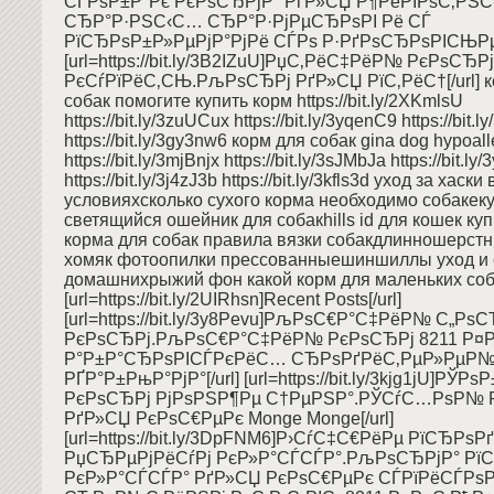
СЃРѕР±Р°Рє РєРѕСЂРјР° РґР»СЏ Р¶РёРІРѕС‚РЅ
СЂР°Р·РЅС‹С… СЂР°Р·РјРµСЂРѕРІ Рё СЃ
РїСЂРѕР±Р»РµРјР°РјРё СЃРѕ Р·РґРѕСЂРѕРІСЊРµРј
[url=https://bit.ly/3B2IZuU]РџС‚РёС‡РёР№ РєРѕСЂРј
РєСѓРїРёС‚СЊ.РљРѕСЂРј РґР»СЏ РїС‚РёС†[/url] ко
собак помогите купить корм https://bit.ly/2XKmlsU
https://bit.ly/3zuUCux https://bit.ly/3yqenC9 https://bit.
https://bit.ly/3gy3nw6 корм для собак gina dog hypoal
https://bit.ly/3mjBnjx https://bit.ly/3sJMbJa https://bit.ly
https://bit.ly/3j4zJ3b https://bit.ly/3kfls3d уход за хас
условияхсколько сухого корма необходимо собакек
светящийся ошейник для собакhills id для кошек ку
корма для собак правила вязки собакдлинношерст
хомяк фотоопилки прессованныешиншиллы уход и 
домашнихрыжий фон какой корм для маленьких со
[url=https://bit.ly/2UIRhsn]Recent Posts[/url]
[url=https://bit.ly/3y8Pevu]РљРѕС€Р°С‡РёР№ С„Рѕ
РєРѕСЂРј.РљРѕС€Р°С‡РёР№ РєРѕСЂРј 8211 Р¤
Р°Р±Р°СЂРѕРІСЃРєРёС… СЂРѕРґРёС‚РµР»РµР
РҐР°Р±РњР°РјР°[/url] [url=https://bit.ly/3kjg1jU]Р
РєРѕСЂРј РјРѕРЅР¶Рµ С†РµРЅР°.РЎСѓС…РѕР№ 
РґР»СЏ РєРѕС€РµРє Monge Monge[/url]
[url=https://bit.ly/3DpFNM6]Р›СѓС‡С€РёРµ РїСЂРѕР
РџСЂРµРјРёСѓРј РєР»Р°СЃСЃР°.РљРѕСЂРјР° РїС
РєР»Р°СЃСЃР° РґР»СЏ РєРѕС€РµРє СЃРїРёСЃРѕ