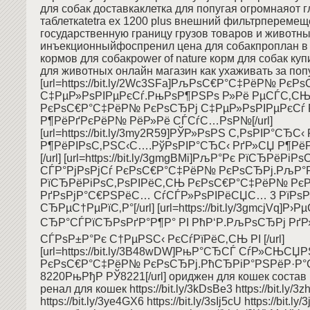
для собак доставкаклетка для попугая огромнаяот г
таблеткаtetra ex 1200 plus внешний фильтрперемещ
государственную границу грузов товаров и животны
инъекционныйфоспренил цена для собакпроплан в
кормов для собакpower of nature корм для собак куп
для животных онлайн магазин как ухаживать за по
[url=https://bit.ly/2Wc3SFa]РљРѕС€Р°С‡РёР№ РєР
С‡РµР»РѕРІРµРєСѓ.РњРѕР¶РЅРѕ Р»Рё РµСЃС‚С
РєРѕС€Р°С‡РёР№ РєРѕСЂРј С‡РµР»РѕРІРµРєСѓ 
Р¶РёРґРєРёР№ РёР»Рё СЃСѓС…РѕР№[/url]
[url=https://bit.ly/3my2R59]РЎР»РѕРЅ С‚РѕРІР°СЂС
Р¶РёРІРѕС‚РЅС‹С….РўРѕРІР°СЂС‹ РґР»СЏ Р¶Рё
[/url] [url=https://bit.ly/3gmgBMi]РљР°Рє РїСЂРёРі
СЃР°РјРѕРјСѓ РєРѕС€Р°С‡РёР№ РєРѕСЂРј.РљР°
РїСЂРёРіРѕС‚РѕРІРёС‚СЊ РєРѕС€Р°С‡РёР№ РєР
РґРѕРјР°С€РЅРёС… СѓСЃР»РѕРІРёСЏС… 3 РїРѕ
СЂРµС†РµРїС‚Р°[/url] [url=https://bit.ly/3gmcjVq]Р
СЂР°СЃРїСЂРѕРґР°Р¶Р° РІ РћР‘Р.РљРѕСЂРј Рґ
СЃРѕР±Р°Рє С†РµРЅС‹ РєСѓРїРёС‚СЊ РІ [/url]
[url=https://bit.ly/3B48wDW]РњР°СЂСЃ СѓР»СЊСЏ
РєРѕС€Р°С‡РёР№ РєРѕСЂРј.РћСЂРіР°РЅРёР·Р°
8220РњРђР РЎ8221[/url] ориджен для кошек состав
ренал для кошек https://bit.ly/3kDsBe3 https://bit.ly/3
https://bit.ly/3ye4GX6 https://bit.ly/3sIj5cU https://bit.